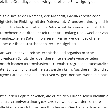
etzliche Grundlage, holen wir generell eine Einwilligung der
ispielsweise des Namens, der Anschrift, E-Mail-Adresse oder
lgt stets im Einklang mit der Datenschutz-Grundverordnung und i
eltenden landesspezifischen Datenschutzbestimmungen. Mittels
ternehmen die Öffentlichkeit über Art, Umfang und Zweck der von
onenbezogenen Daten informieren. Ferner werden betroffene
 über die ihnen zustehenden Rechte aufgeklärt.
antwortlicher zahlreiche technische und organisatorische
kenlosen Schutz der über diese Internetseite verarbeiteten
nnoch können Internetbasierte Datenübertragungen grundsätzlic
luter Schutz nicht gewährleistet werden kann. Aus diesem Grund s
ogene Daten auch auf alternativen Wegen, beispielsweise telefonis
 auf den Begrifflichkeiten, die durch den Europäischen Richtlini
nschutz-Grundverordnung (DS-GVO) verwendet wurden. Unsere
ntlichkeit als auch für unsere Kunden und Geschäftspartner einfa