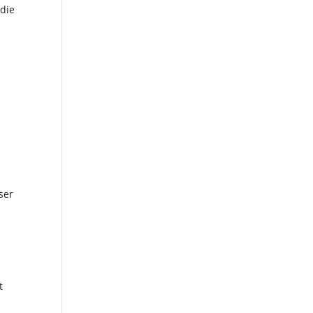
 die
e
e
ser
t