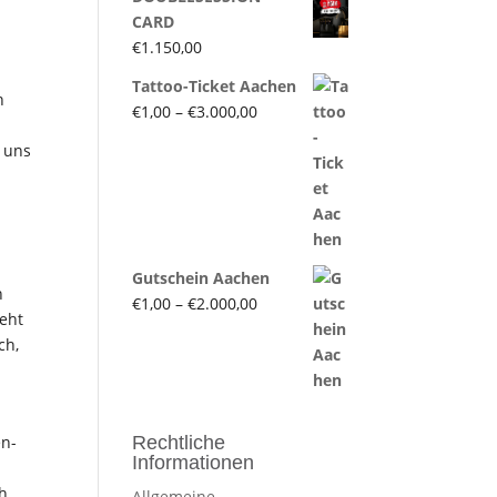
CARD
€
1.150,00
Tattoo-Ticket Aachen
n
Preisspanne:
€
1,00
–
€
3.000,00
€1,00
 uns
bis
€3.000,00
Gutschein Aachen
h
Preisspanne:
€
1,00
–
€
2.000,00
teht
€1,00
ch,
bis
€2.000,00
en-
Rechtliche
Informationen
ch
Allgemeine