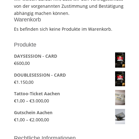
von der vorgenannten Zustimmung und Bestätigung
abhängig machen können.
Warenkorb
Es befinden sich keine Produkte im Warenkorb.
Produkte
DAYSESSION - CARD
€
600,00
DOUBLESESSION - CARD
€
1.150,00
Tattoo-Ticket Aachen
Preisspanne:
€
1,00
–
€
3.000,00
€1,00
Gutschein Aachen
bis
Preisspanne:
€
1,00
–
€
2.000,00
€3.000,00
€1,00
bis
Rechtliche Informationen